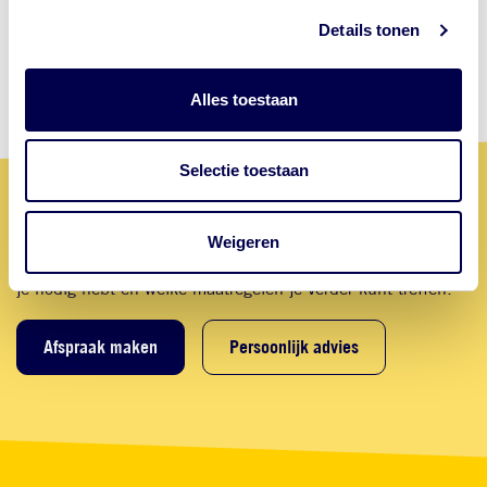
Meer weten over rabiës?
Details tonen
Tekort aan rabiës vaccin, wat nu?
Alles toestaan
Selectie toestaan
Maak nu een afspraak
Weigeren
Ga jij op reis? Zoek op deze GGD website welke vaccinaties
je nodig hebt en welke maatregelen je verder kunt treffen.
Afspraak maken
Persoonlijk advies