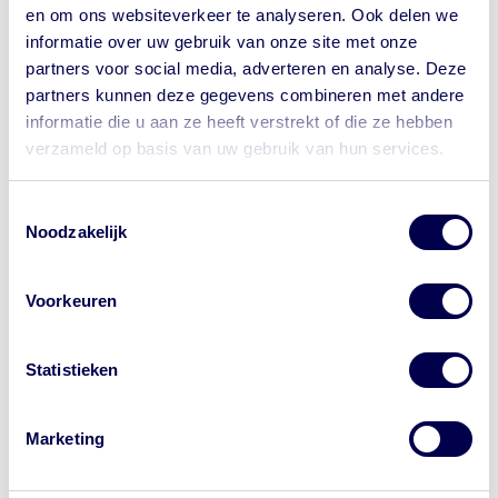
en om ons websiteverkeer te analyseren. Ook delen we
informatie over uw gebruik van onze site met onze
partners voor social media, adverteren en analyse. Deze
partners kunnen deze gegevens combineren met andere
informatie die u aan ze heeft verstrekt of die ze hebben
Bekijk
hier de Engelse versie van de film: What is
verzameld op basis van uw gebruik van hun services.
rabiës?
Let op waar je op klikt.
Toestemmingsselectie
Wil je bij de GGD een afspraak maken
Noodzakelijk
Wat te doen bij een dierenbeet, een
voor je reis? Onze website begint met
krab of als je gelikt bent over een wond?
https://www.ggdreisvaccinaties.nl/...
Voorkeuren
Dé reizigerswebsite van 24
samenwerkende GGD'en in Nederland.
Hoe bescherm ik mezelf tegen rabiës?
Andere aanbieders van vaccins
Statistieken
adverteren met de letters 'GGD' in
Kan ik met slechts 1 prik tegen rabiës op
advertenties. Dat is niet van de GGD. Let
reis?
op waar je op klikt.
Marketing