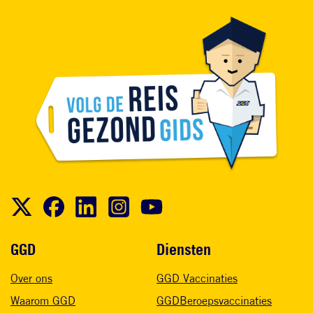
Voet
GGD
Diensten
Over ons
GGD Vaccinaties
Waarom GGD
GGDBeroepsvaccinaties