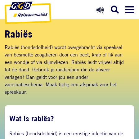
Direct naar inhoud
Direct naar hoofdnavigatie
Direct naar zoekfunctie
Rabiës
Rabiës (hondsdolheid) wordt overgebracht via speeksel
van besmette zoogdieren door een beet, krab of lik aan
een wondje of via slijmvliezen. Rabiës leidt vrijwel altijd
tot de dood. Gebruik je medicijnen die de afweer
verlagen? Dan geldt voor jou een ander
vaccinatieschema. Maak tijdig een afspraak voor het
spreekuur.
Wat is rabiës?
Rabiës (hondsdolheid) is een ernstige infectie van de