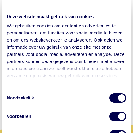
reizigersadvisering.
Deze website maakt gebruik van cookies
De beste keus
We gebruiken cookies om content en advertenties te
De GGD’en in Nederland hebben al tientallen jaren
personaliseren, om functies voor social media te bieden
ervaring met het geven van reisadviezen en
en om ons websiteverkeer te analyseren. Ook delen we
reisvaccinaties. Dat zorgt ervoor dat bij onze
informatie over uw gebruik van onze site met onze
medewerkers veel kennis aanwezig is.
partners voor social media, adverteren en analyse. Deze
partners kunnen deze gegevens combineren met andere
GGD Reisvaccinaties: daar kun je mee op
informatie die u aan ze heeft verstrekt of die ze hebben
reis!
verzameld op basis van uw gebruik van hun services.
Let op waar je op klikt.
Toestemmingsselectie
Wil je bij de GGD een afspraak maken
Noodzakelijk
voor je reis? Onze website begint met
https://www.ggdreisvaccinaties.nl/...
Voorkeuren
Dé reizigerswebsite van 24
samenwerkende GGD'en in Nederland.
Andere aanbieders van vaccins