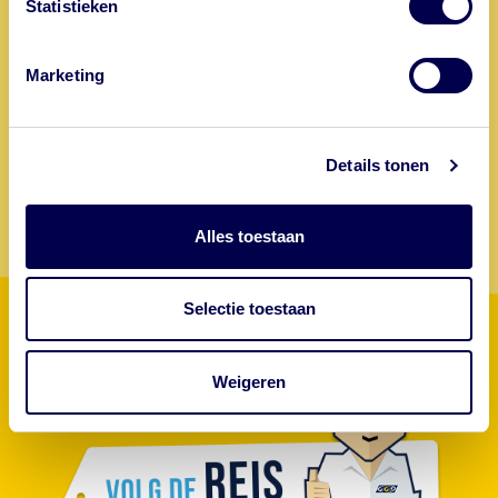
Statistieken
adverteren met de letters 'GGD' in
advertenties. Dat is niet van de GGD. Let
Maak nu een afspraak
op waar je op klikt.
Marketing
Ga jij op reis? Zoek op deze GGD website welke vaccinaties
je nodig hebt en welke maatregelen je verder kunt treffen.
Details tonen
Afspraak maken
Persoonlijk advies
Alles toestaan
Selectie toestaan
Weigeren