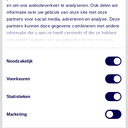
en om ons websiteverkeer te analyseren. Ook delen we
informatie over uw gebruik van onze site met onze
partners voor social media, adverteren en analyse. Deze
partners kunnen deze gegevens combineren met andere
informatie die u aan ze heeft verstrekt of die ze hebben
verzameld op basis van uw gebruik van hun services.
Let op waar je op klikt.
Toestemmingsselectie
Wil je bij de GGD een afspraak maken
Noodzakelijk
12 mei 2026
voor je reis? Onze website begint met
Het tekenseizoen in begonnen!
https://www.ggdreisvaccinaties.nl/...
Voorkeuren
Dé reizigerswebsite van 24
Van maart tot en met november zijn teken weer
samenwerkende GGD'en in Nederland.
actief.&nbsp;Teken kunnen ziekten overdragen, zoals
Andere aanbieders van vaccins
de ziekte van Lyme en Tekenencefalitis (TBE of
Statistieken
adverteren met de letters 'GGD' in
FSME).&nbsp;
advertenties. Dat is niet van de GGD. Let
op waar je op klikt.
Marketing