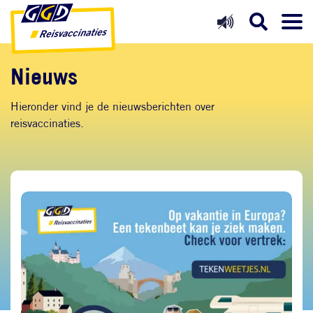
Direct naar inhoud
Direct naar hoofdnavigatie
Direct naar zoekfunctie
Nieuws
Hieronder vind je de nieuwsberichten over
reisvaccinaties.
Afbeelding