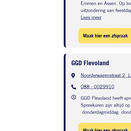
Emmen en Assen. Op lo
uitzondering van feest
Lees meer
Maak hier een afspraak
GGD Flevoland
Noorderwagenstraat 2
,
L
088 - 0029910
GGD Flevoland heeft spr
Spreekuren zijn altijd o
donderdagmiddag dond
Maak hier een afspraak