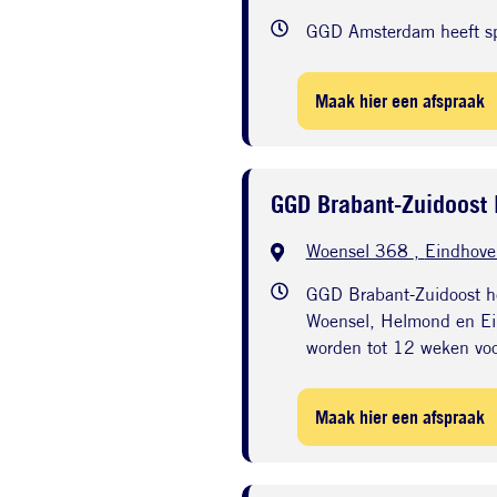
GGD Amsterdam heeft spr
Maak hier een afspraak
GGD Brabant-Zuidoost
Woensel 368
,
Eindhove
GGD Brabant-Zuidoost he
Woensel, Helmond en Ein
worden tot 12 weken vo
Maak hier een afspraak