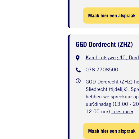
Maak hier een afspraak
GGD Dordrecht (ZHZ)
Karel Lotsyweg 40
,
Dord
078-7708500
GGD Dordrecht (ZHZ) hee
Sliedrecht (tijdelijk). S
hebben we spreekuur op
uur)dinsdag (13.00 - 2
12.00 uur)
Lees meer
Maak hier een afspraak