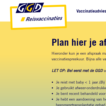
Direct naar inhoud
Direct naar hoofdnavigatie
Direct naar zoekfunctie
Hoofdnavigatie
Vaccinatieadvie
Plan hier je a
Hieronder kun je een afspraak ma
vaccinatiespreekuur. Bijna alle 
LET OP:
Bel eerst met de GGD
al
Je reist met baby < 1 jaar.
(Bij
Je gebruikt afweer-onderdrukk
Je bent recent behandeld voor
Je hebt een aandoening van he
beenmergtransplantatie gehad,