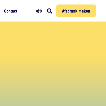
Prikmelder
Persoonlijke reis
Afspraak maken
Afspraak maken
Contact
d.