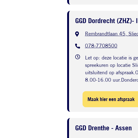
GGD Dordrecht (ZHZ)- l
Rembrandtlaan 45
,
Slie
078-7708500
Let op: deze locatie is 
spreekuren op locatie Sli
uitsluitend op afspraak
8.00-16.00 uur.Donder
Maak hier een afspraak
GGD Drenthe - Assen