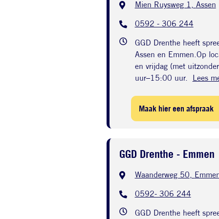
Mien Ruysweg 1
,
Assen
0592 - 306 244
GGD Drenthe heeft spreek
Assen en Emmen.Op loca
en vrijdag (met uitzond
uur–15:00 uur.
Lees m
Maak hier een afspraak
GGD Drenthe - Emmen
Waanderweg 50
,
Emme
0592- 306 244
GGD Drenthe heeft spreek