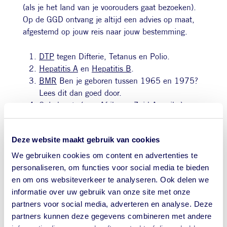
(als je het land van je voorouders gaat bezoeken).
Op de GGD ontvang je altijd een advies op maat,
afgestemd op jouw reis naar jouw bestemming.
DTP
tegen Difterie, Tetanus en Polio.
Hepatitis A
en
Hepatitis B
.
BMR
Ben je geboren tussen 1965 en 1975?
Lees dit dan goed door.
Gele koorts
(voor Afrika en Zuid-Amerika).
Rabiës
.
Muggen: over
Malaria en Dengue
.
Deze website maakt gebruik van cookies
Diarree en voedselinfecties
.
Meisjesbesnijdenis (VGV)
.
We gebruiken cookies om content en advertenties te
personaliseren, om functies voor social media te bieden
en om ons websiteverkeer te analyseren. Ook delen we
informatie over uw gebruik van onze site met onze
partners voor social media, adverteren en analyse. Deze
partners kunnen deze gegevens combineren met andere