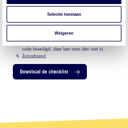
medische status, liefst in het Engels. Mocht er
iets gebeuren, dan kun je iets laten zien.
Selectie toestaan
Paspoort etc: Maak kopieën van belangrijke
documenten.
Noodgeval: Neem op papier een overzicht mee
Weigeren
van personen die gebeld moeten worden in
geval van nood. Een telefoon is vaak met een
code beveiligd, daar kan men dan niet in.
Zonnebrand
.
Download de checklist