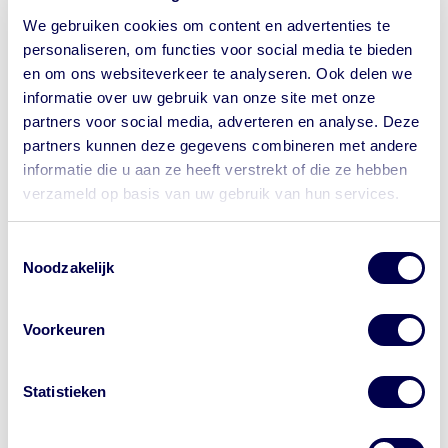
het voorkomen van ziekte, maar ook wat je moet
We gebruiken cookies om content en advertenties te
doen als je bijvoorbeeld bent gebeten door een
personaliseren, om functies voor social media te bieden
hond of aap, in een zee-egel bent getrapt of diarree
en om ons websiteverkeer te analyseren. Ook delen we
hebt. De app is ook off-line te gebruiken, handig
informatie over uw gebruik van onze site met onze
als je WiFi even is uitgevallen of als je geen bereik
partners voor social media, adverteren en analyse. Deze
hebt.
partners kunnen deze gegevens combineren met andere
informatie die u aan ze heeft verstrekt of die ze hebben
Je kunt er je vaccinaties in zetten en een DEET-
verzameld op basis van uw gebruik van hun services.
reminder instellen. Dan vergeet je nooit te smeren
Let op waar je op klikt.
tegen malaria of dengue muggen.
Toestemmingsselectie
Wil je bij de GGD een afspraak maken
Noodzakelijk
voor je reis? Onze website begint met
Download de app
https://www.ggdreisvaccinaties.nl/...
Voorkeuren
Dé reizigerswebsite van 24
samenwerkende GGD'en in Nederland.
Meer reistips
Andere aanbieders van vaccins
Statistieken
adverteren met de letters 'GGD' in
Muggen
enz.
advertenties. Dat is niet van de GGD. Let
Teken en tekenencefalitis