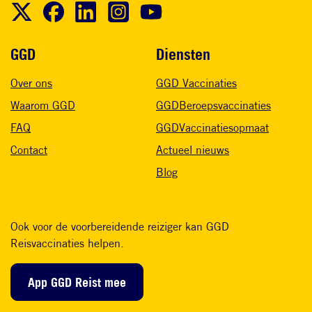
Voet
GGD
Diensten
Over ons
GGD Vaccinaties
Waarom GGD
GGDBeroepsvaccinaties
FAQ
GGDVaccinatiesopmaat
Contact
Actueel nieuws
Blog
Ook voor de voorbereidende reiziger kan GGD
Reisvaccinaties helpen.
App GGD Reist mee