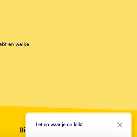
hebt en welke
Let op waar je op klikt.
Diensten