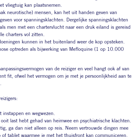
het vliegtuig kan plaatsnemen.
(vaak neurotische) mensen, kan het uit handen geven van
geven voor spanningsklachten. Dergelijke spanningsklachten
als men met een chartervlucht naar een druk eiland is gereisd
e charters vol zitten.
doeningen kunnen in het buitenland weer de kop opsteken.
hose optreden als bijwerking van Mefloquine (1 op 10.000
aanpassingsvermogen van de reiziger en veel hangt ook af van
 fit, ofwel het vermogen om je met je persoonlijkheid aan te
.
eizigers:
iet instappen en wegwezen.
 ooit last hebt gehad van heimwee en psychiatrische klachten.
htig, ga dan niet alleen op reis. Neem vertrouwde dingen mee
p of tablet waarmee je met het thuisfront kan communiceren.