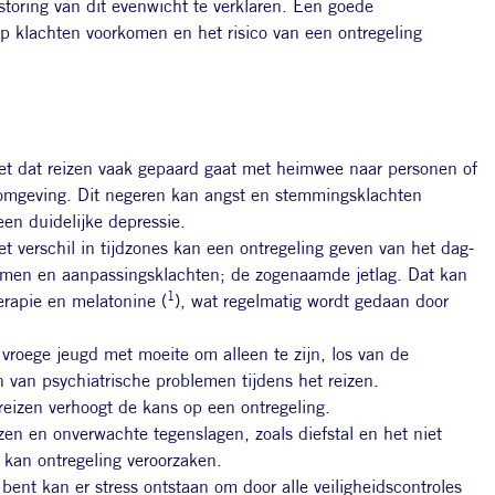
toring van dit evenwicht te verklaren. Een goede
 klachten voorkomen en het risico van een ontregeling
iet dat reizen vaak gepaard gaat met heimwee naar personen of
 omgeving. Dit negeren kan angst en stemmingsklachten
een duidelijke depressie.
t verschil in tijdzones kan een ontregeling geven van het dag-
emen en aanpassingsklachten; de zogenaamde jetlag. Dat kan
1
rapie en melatonine (
), wat regelmatig wordt gedaan door
vroege jeugd met moeite om alleen te zijn, los van de
 van psychiatrische problemen tijdens het reizen.
reizen verhoogt de kans op een ontregeling.
izen en onverwachte tegenslagen, zoals diefstal en het niet
 kan ontregeling veroorzaken.
 bent kan er stress ontstaan om door alle veiligheidscontroles