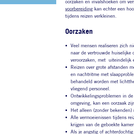
oorzaken en invalshoeken om vers
voorbereiding
kan echter een hoop
tijdens reizen verkleinen.
Oorzaken
Veel mensen realiseren zich n
naar de vertrouwde huiselijke
veroorzaken, met uiteindelijk 
Reizen over grote afstanden me
en nachtritme met slaapprobl
behandeld worden met lichtthe
vliegend personeel.
Ontwikkelingsproblemen in de 
omgeving, kan een oorzaak zijn
Het alleen (zonder bekenden) 
Alle vermoeienissen tijdens re
krijgen van de geboekte kamer
Als je angstig of achterdochtig