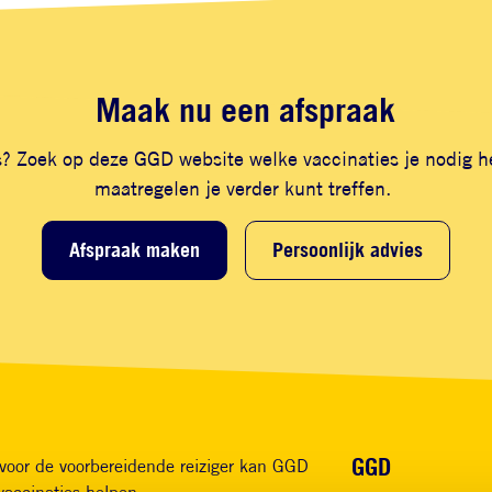
Maak nu een afspraak
is? Zoek op deze GGD website welke vaccinaties je nodig 
maatregelen je verder kunt treffen.
Afspraak maken
Persoonlijk advies
Voet
GGD
voor de voorbereidende reiziger kan GGD