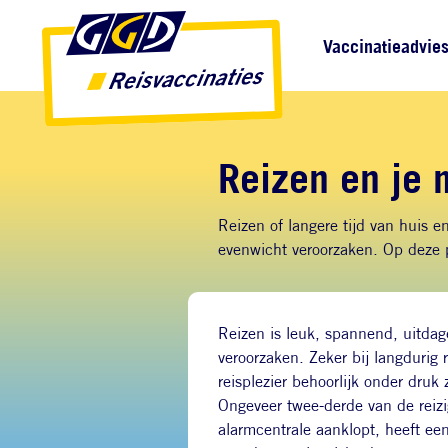
Direct naar inhoud
Direct naar hoofdnavigatie
Direct naar zoekfunctie
Hoofdnavigatie
Vaccinatieadvie
Reizen en je 
Reizen of langere tijd van huis e
evenwicht veroorzaken. Op deze p
Reizen is leuk, spannend, uitdag
veroorzaken. Zeker bij langdurig
reisplezier behoorlijk onder druk 
Ongeveer twee-derde van de reizig
alarmcentrale aanklopt, heeft een