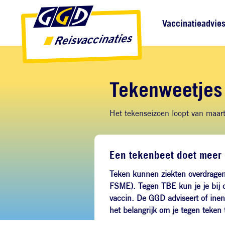
Direct naar inhoud
Direct naar hoofdnavigatie
Direct naar zoekfunctie
Hoofdnavigatie
Vaccinatieadvie
Tekenweetjes
Het tekenseizoen loopt van maar
Een tekenbeet doet meer 
Teken kunnen ziekten overdragen,
FSME). Tegen TBE kun je je bij 
vaccin. De GGD adviseert of inent
het belangrijk om je tegen teken