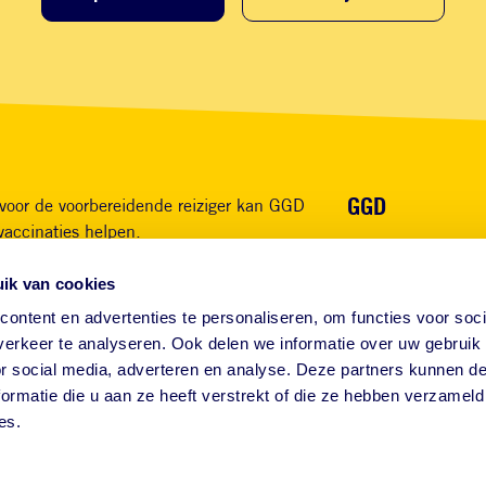
Voet
GGD
voor de voorbereidende reiziger kan GGD
vaccinaties helpen.
Over ons
Waarom GGD
ik van cookies
App GGD Reist mee
FAQ
ontent en advertenties te personaliseren, om functies voor soci
erkeer te analyseren. Ook delen we informatie over uw gebruik
Contact
or social media, adverteren en analyse. Deze partners kunnen 
ormatie die u aan ze heeft verstrekt of die ze hebben verzameld
es.