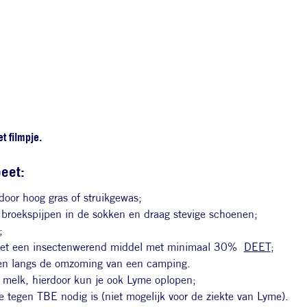
t filmpje.
eet:
 door hoog gras of struikgewas;
e broekspijpen in de sokken en draag stevige schoenen;
;
met een insectenwerend middel met minimaal 30%
DEET
;
en langs de omzoming van een camping.
 melk, hierdoor kun je ook Lyme oplopen;
 tegen TBE nodig is (niet mogelijk voor de ziekte van Lyme).