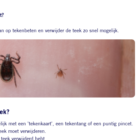
t?
an op tekenbeten en verwijder de teek zo snel mogelijk.
eek?
lijk met een 'tekenkaart', een tekentang of een puntig pincet.
teek moet verwijderen.
teek verwijderd hebt.