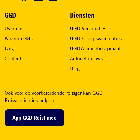
Voet
GGD
Diensten
Over ons
GGD Vaccinaties
Waarom GGD
GGDBeroepsvaccinaties
FAQ
GGDVaccinatiesopmaat
Contact
Actueel nieuws
Blog
Ook voor de voorbereidende reiziger kan GGD
Reisvaccinaties helpen.
App GGD Reist mee