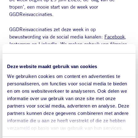
tropen’, een mooie start van de week voor
GGDReisvaccinaties.
GGDReisvaccinaties zet deze week in op
bewustwording via de social media kanalen:
Facebook
,
Instagram
en
LinkedIn
. We maken gebruik van filmpjes,
informatiepagina’s op de website en quizjes. Gedurende
de 8 dagen wordt per dag een ander onderwerp
gecommuniceerd.
Deze website maakt gebruik van cookies
We gebruiken cookies om content en advertenties te
Volg onze socials om niets te missen.
personaliseren, om functies voor social media te bieden
en om ons websiteverkeer te analyseren. Ook delen we
Afbeelding
informatie over uw gebruik van onze site met onze
partners voor social media, adverteren en analyse. Deze
partners kunnen deze gegevens combineren met andere
informatie die u aan ze heeft verstrekt of die ze hebben
verzameld op basis van uw gebruik van hun services.
Let op waar je op klikt.