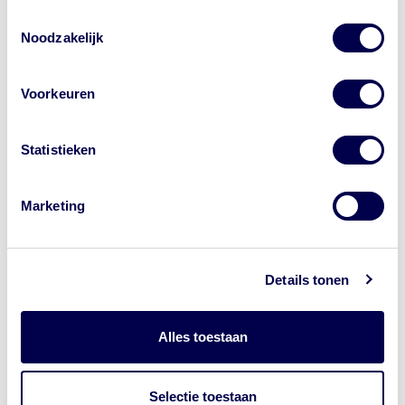
Toestemmingsselectie
Wil je bij de GGD een afspraak maken
Noodzakelijk
voor je reis? Onze website begint met
https://www.ggdreisvaccinaties.nl/...
Voorkeuren
Dé reizigerswebsite van 24
samenwerkende GGD'en in Nederland.
Andere aanbieders van vaccins
Statistieken
adverteren met de letters 'GGD' in
advertenties. Dat is niet van de GGD. Let
op waar je op klikt.
Marketing
Details tonen
Alles toestaan
Selectie toestaan