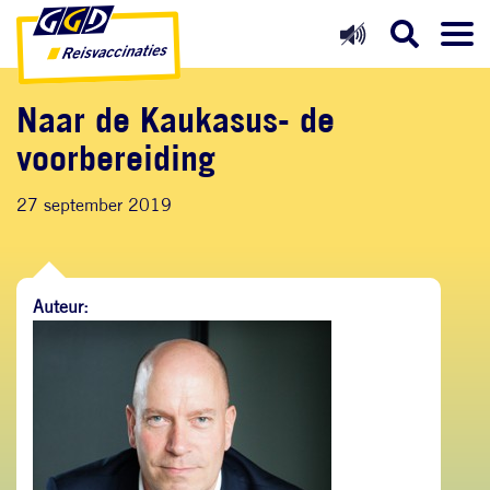
Direct naar inhoud
Direct naar hoofdnavigatie
Direct naar zoekfunctie
Naar de Kaukasus- de
voorbereiding
27 september 2019
Auteur: