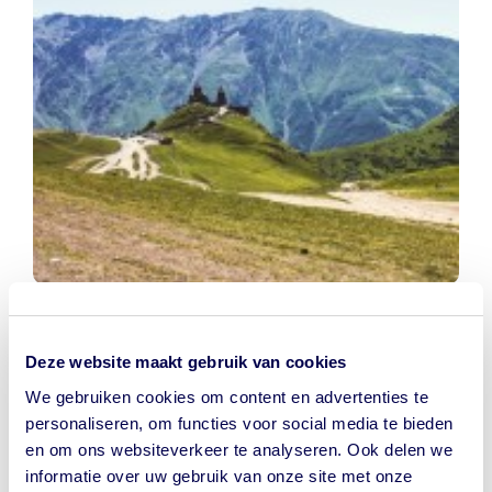
Ik controleer in de op mijn telefoon gedownloade app
GGDreistmee of ik nog vaccinaties nodig heb. Mijn
Deze website maakt gebruik van cookies
inentingen zijn nog up-to-date, het vaccinatieboekje
We gebruiken cookies om content en advertenties te
gaat mee. Tijdens het inpakken van de diarreeremmers
personaliseren, om functies voor social media te bieden
gaan mijn gedachten terug naar eerdere reizen. Zoals
en om ons websiteverkeer te analyseren. Ook delen we
die keer dat de chauffeur in Botswana vertelde dat het
informatie over uw gebruik van onze site met onze