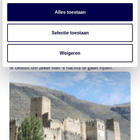
doen dat omdat hun auto uit Japan is geïmporteerd,
met het stuur aan de voor deze landen verkeerde kant.
Alles toestaan
Hierdoor hebben ze nauwelijks zicht op
tegemoetkomende tegenliggers. Zeker op kronkelige
bergweggetjes levert dit levensgevaarlijke situaties op.
Selectie toestaan
Vaak nodigt de chauffeur mij uit om naast hem te
komen zitten en te helpen opletten. Na een paar keer
weiger ik dit, want het is niet goed voor mijn hartslag.
Weigeren
Mijn advies om niet in te halen volgen ze toch niet op.
Ik besluit om zeker niet ’s nachts te gaan rijden.