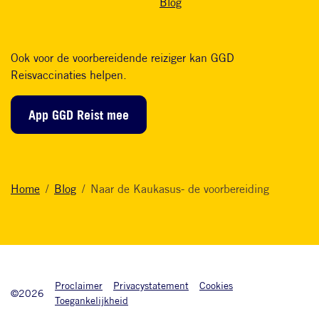
Blog
Ook voor de voorbereidende reiziger kan GGD
Reisvaccinaties helpen.
App GGD Reist mee
Home
Blog
Naar de Kaukasus- de voorbereiding
Onderkant footer
Proclaimer
Privacystatement
Cookies
©2026
Toegankelijkheid