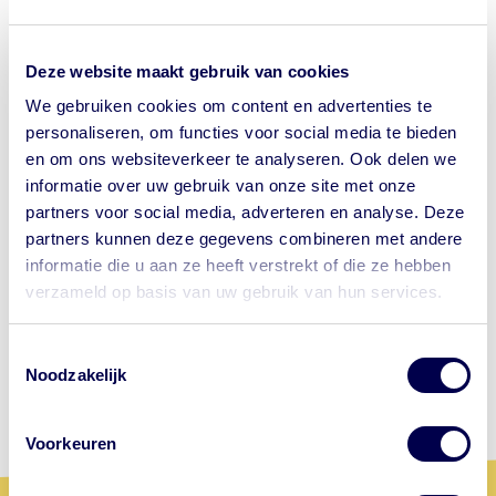
het risico op infecties is kort na de operatie het
grootst. Daarom is het advies om tot 2 jaar na de
miltverwijdering antibioticum te gebruiken;
Deze website maakt gebruik van cookies
bij kinderen geldt dit advies zelfs tot een leeftijd
We gebruiken cookies om content en advertenties te
van 16 jaar;
personaliseren, om functies voor social media te bieden
bij de eerste tekenen van infectie dient zo snel
en om ons websiteverkeer te analyseren. Ook delen we
mogelijk met een antibioticum gestart te worden;
informatie over uw gebruik van onze site met onze
in verband met het verhoogde risico op infecties,
partners voor social media, adverteren en analyse. Deze
heb je recht op aanvullende vaccinaties tegen
partners kunnen deze gegevens combineren met andere
pneumokokkenziekte, meningokokken ziekte,
informatie die u aan ze heeft verstrekt of die ze hebben
Heamophilis influenzae type b (Hib) en de
verzameld op basis van uw gebruik van hun services.
seizoensgriep.
Let op waar je op klikt.
Toestemmingsselectie
Wil je bij de GGD een afspraak maken
Noodzakelijk
voor je reis? Onze website begint met
https://www.ggdreisvaccinaties.nl/...
Voorkeuren
Dé reizigerswebsite van 24
samenwerkende GGD'en in Nederland.