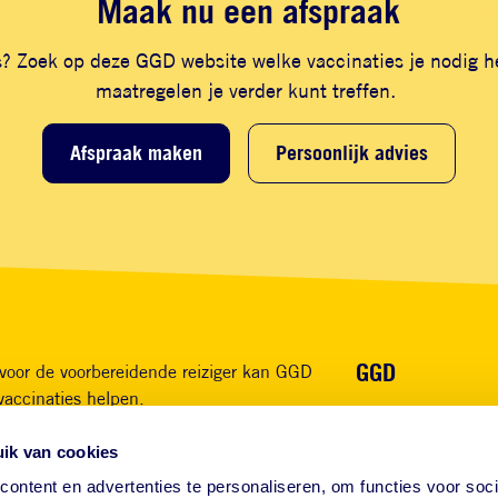
Maak nu een afspraak
is? Zoek op deze GGD website welke vaccinaties je nodig 
maatregelen je verder kunt treffen.
Afspraak maken
Persoonlijk advies
Voet
GGD
voor de voorbereidende reiziger kan GGD
vaccinaties helpen.
Over ons
Waarom GGD
ik van cookies
App GGD Reist mee
FAQ
ontent en advertenties te personaliseren, om functies voor soci