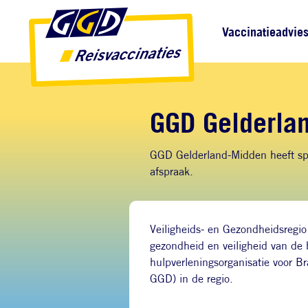
Direct naar inhoud
Direct naar hoofdnavigatie
Direct naar zoekfunctie
Hoofdnavigatie
Vaccinatieadvie
GGD Gelderla
GGD Gelderland-Midden heeft spr
afspraak.
Veiligheids- en Gezondheidsregi
gezondheid en veiligheid van de 
hulpverleningsorganisatie voor 
GGD) in de regio.