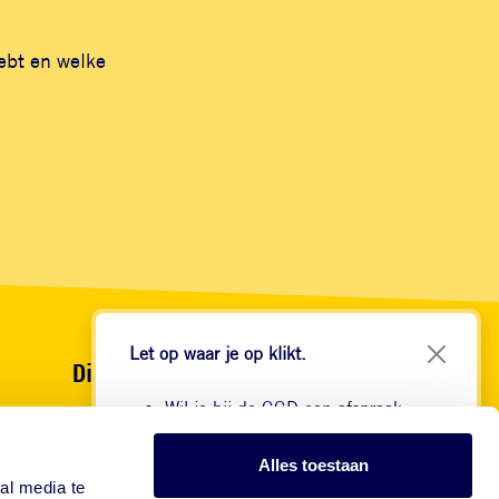
hebt en welke
Let op waar je op klikt.
Diensten
Wil je bij de GGD een afspraak
GGD Vaccinaties
maken voor je reis? Onze website
GGDBeroepsvaccinaties
begint met
Alles toestaan
GGDVaccinatiesopmaat
https://www.ggdreisvaccinaties.nl/...
al media te