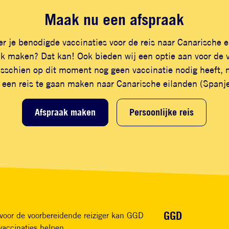
Maak nu een afspraak
r je benodigde vaccinaties voor de reis naar Canarische 
ak maken? Dat kan! Ook bieden wij een optie aan voor de 
misschien op dit moment nog geen vaccinatie nodig heeft, 
s een reis te gaan maken naar Canarische eilanden (Spanje
Afspraak maken
Persoonlijke reis
Voet
GGD
voor de voorbereidende reiziger kan GGD
vaccinaties helpen.