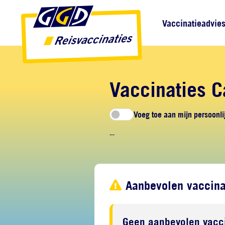
Direct naar inhoud
Direct naar hoofdnavigatie
Direct naar zoekfunctie
Hoofdnavigatie
Vaccinatieadvie
Vaccinaties C
Voeg toe aan mijn persoonlij
--
Aanbevolen vaccina
Geen aanbevolen vacci