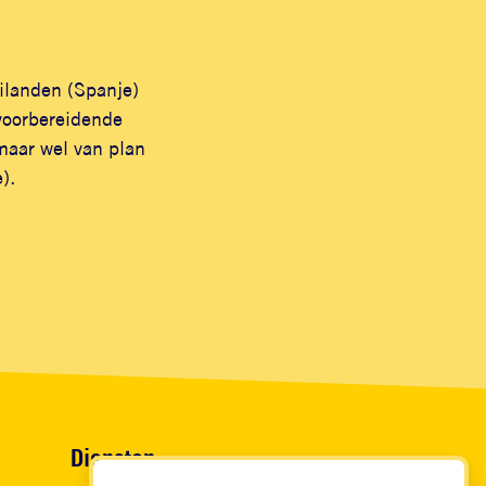
eilanden (Spanje)
voorbereidende
maar wel van plan
).
Diensten