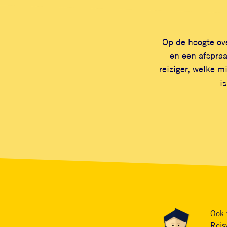
Op de hoogte ove
en een afspra
reiziger, welke 
i
Ook 
Reis