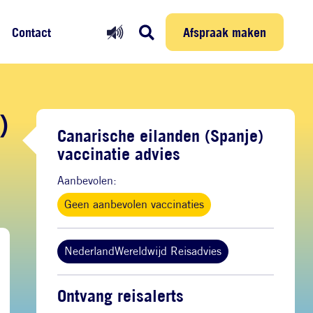
Prikmelder
Persoonlijke reis
Afspraak maken
Afspraak maken
Contact
)
Canarische eilanden (Spanje)
vaccinatie advies
Aanbevolen:
Geen aanbevolen vaccinaties
NederlandWereldwijd Reisadvies
Ontvang reisalerts