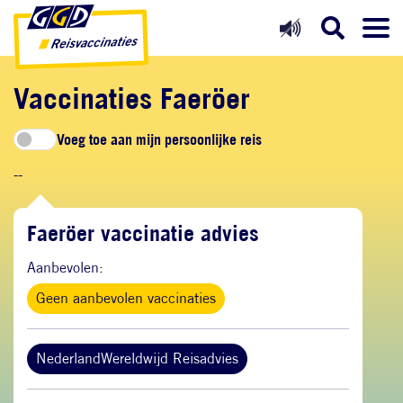
Direct naar inhoud
Direct naar hoofdnavigatie
Direct naar zoekfunctie
Vaccinaties Faeröer
Voeg toe aan mijn persoonlijke reis
--
Faeröer vaccinatie advies
Aanbevolen:
Geen aanbevolen vaccinaties
NederlandWereldwijd Reisadvies