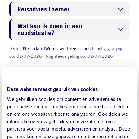
Reisadvies Faeröer
Wat kan ik doen in een
noodsituatie?
Bron:
NederlandWereldwijd reisadvies
| Laatst gewijzigd
op: 02-07-2026
| Nog steeds geldig op: 02-07-2026
Veel gestelde vragen over reizen naar
Deze website maakt gebruik van cookies
Faeröer
We gebruiken cookies om content en advertenties te
Hieronder vind je antwoorden op de meest gestelde
personaliseren, om functies voor social media te bieden
vragen over vaccinaties en gezondheidsadviezen voor
en om ons websiteverkeer te analyseren. Ook delen we
Faeröer.
informatie over uw gebruik van onze site met onze
partners voor social media, adverteren en analyse. Deze
partners kunnen deze gegevens combineren met andere
Welke vaccinaties zijn verplicht voor Faeröer?