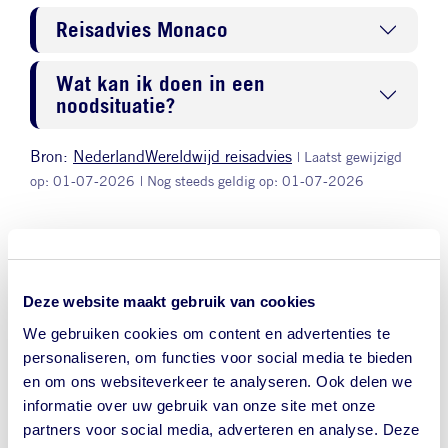
Reisadvies Monaco
Wat kan ik doen in een
noodsituatie?
Bron:
NederlandWereldwijd reisadvies
| Laatst gewijzigd
op: 01-07-2026
| Nog steeds geldig op: 01-07-2026
Veel gestelde vragen over reizen naar
Monaco
Deze website maakt gebruik van cookies
We gebruiken cookies om content en advertenties te
Hieronder vind je antwoorden op de meest gestelde
personaliseren, om functies voor social media te bieden
vragen over vaccinaties en gezondheidsadviezen voor
en om ons websiteverkeer te analyseren. Ook delen we
Monaco.
informatie over uw gebruik van onze site met onze
partners voor social media, adverteren en analyse. Deze
Welke vaccinaties zijn verplicht voor