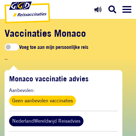
Direct naar inhoud
Direct naar hoofdnavigatie
Direct naar zoekfunctie
Vaccinaties Monaco
Voeg toe aan mijn persoonlijke reis
--
Monaco vaccinatie advies
Aanbevolen:
Geen aanbevolen vaccinaties
NederlandWereldwijd Reisadvies