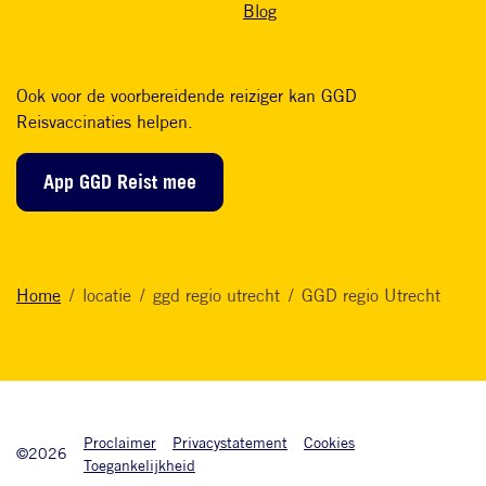
Blog
Ook voor de voorbereidende reiziger kan GGD
Reisvaccinaties helpen.
App GGD Reist mee
Home
locatie
ggd regio utrecht
GGD regio Utrecht
Onderkant footer
Proclaimer
Privacystatement
Cookies
©2026
Toegankelijkheid