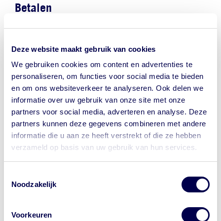
Betalen
Op al onze locaties kun je uitsluitend per PIN betalen.
Deze website maakt gebruik van cookies
Afspraak maken
We gebruiken cookies om content en advertenties te
personaliseren, om functies voor social media te bieden
Je kunt heel eenvoudig
online een afspraak maken
.
en om ons websiteverkeer te analyseren. Ook delen we
informatie over uw gebruik van onze site met onze
Ben je verhinderd?
partners voor social media, adverteren en analyse. Deze
partners kunnen deze gegevens combineren met andere
Laat het ons zo snel mogelijk weten, via onderstaand
informatie die u aan ze heeft verstrekt of die ze hebben
telefoonnummer, uiterlijk 24 uur voor je afspraak.
verzameld op basis van uw gebruik van hun services.
Let op waar je op klikt.
030 608 6060 (Maandag tot en met vrijdag van 8.00-
Toestemmingsselectie
12.00 uur).
Wil je bij de GGD een afspraak maken
Noodzakelijk
voor je reis? Onze website begint met
Informatie over andere diensten van de GGD regio
https://www.ggdreisvaccinaties.nl/...
Utrecht vind je op onze
website
.
Voorkeuren
Dé reizigerswebsite van 24