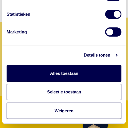
samenwerkende GGD'en in Nederland.
Andere aanbieders van vaccins
Statistieken
adverteren met de letters 'GGD' in
advertenties. Dat is niet van de GGD. Let
op waar je op klikt.
Marketing
Maak nu een afspraak
Ga jij op reis? Maak dan nu een afspraak bij GGD regio
Details tonen
Utrecht.
Maak hier een afspraak
Persoonlijk advies
Alles toestaan
Selectie toestaan
Weigeren