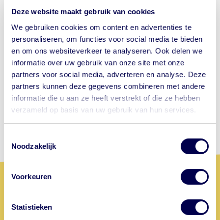
Betalen
Deze website maakt gebruik van cookies
We gebruiken cookies om content en advertenties te
Op onze locaties kun je uitsluitend betalen met PIN.
personaliseren, om functies voor social media te bieden
en om ons websiteverkeer te analyseren. Ook delen we
Afspraak maken
informatie over uw gebruik van onze site met onze
partners voor social media, adverteren en analyse. Deze
Je kunt heel eenvoudig
online een afspraak maken
.
partners kunnen deze gegevens combineren met andere
informatie die u aan ze heeft verstrekt of die ze hebben
Maak je liever telefonisch een afspraak? Bel dan:
088
verzameld op basis van uw gebruik van hun services.
2299223
(werkdagen van 8.30 uur - 16.30 uur).
Let op waar je op klikt.
Toestemmingsselectie
Wil je bij de GGD een afspraak maken
Noodzakelijk
voor je reis? Onze website begint met
https://www.ggdreisvaccinaties.nl/...
Voorkeuren
Dé reizigerswebsite van 24
Maak nu een afspraak
samenwerkende GGD'en in Nederland.
Andere aanbieders van vaccins
Statistieken
Ga jij op reis? Maak dan nu een afspraak bij GGD Fryslân -
adverteren met de letters 'GGD' in