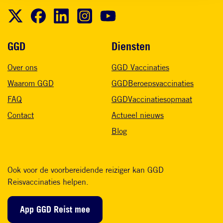
Voet
GGD
Diensten
Over ons
GGD Vaccinaties
Waarom GGD
GGDBeroepsvaccinaties
FAQ
GGDVaccinatiesopmaat
Contact
Actueel nieuws
Blog
Ook voor de voorbereidende reiziger kan GGD
Reisvaccinaties helpen.
App GGD Reist mee