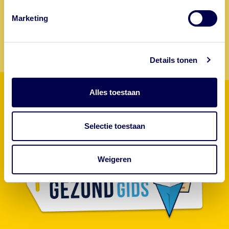
Drachten.
advertenties. Dat is niet van de GGD. Let
op waar je op klikt.
Marketing
Maak hier een afspraak
Persoonlijk advies
Details tonen
Alles toestaan
Selectie toestaan
Weigeren