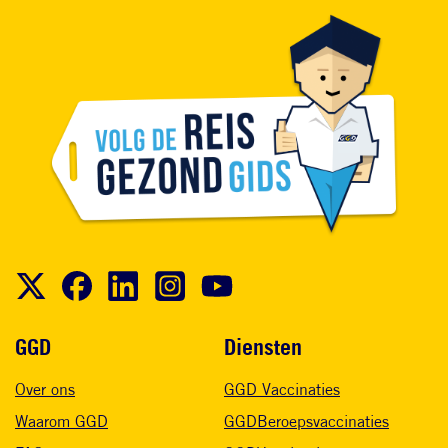
Voet
GGD
Diensten
Over ons
GGD Vaccinaties
Waarom GGD
GGDBeroepsvaccinaties