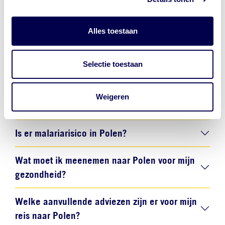
Hieronder vind je antwoorden op de meest gestelde
vragen over vaccinaties en gezondheidsadviezen voor
Alles toestaan
Polen.
Welke vaccinaties zijn verplicht voor Polen?
Selectie toestaan
Welke vaccinaties worden aanbevolen voor
Weigeren
Polen?
Is er malariarisico in Polen?
Wat moet ik meenemen naar Polen voor mijn
gezondheid?
Welke aanvullende adviezen zijn er voor mijn
reis naar Polen?