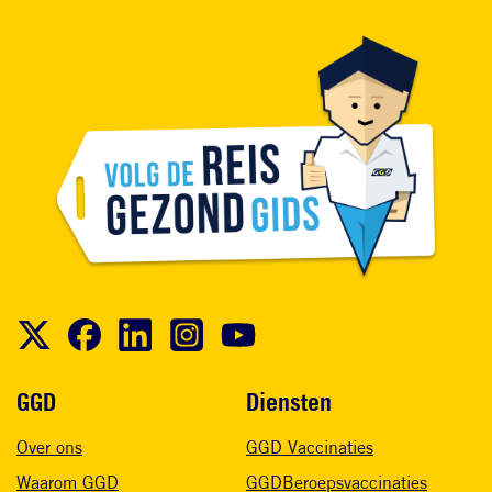
Voet
GGD
Diensten
Over ons
GGD Vaccinaties
Waarom GGD
GGDBeroepsvaccinaties