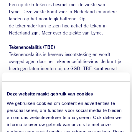
Eén op de 5 teken is besmet met de ziekte van
Lyme. Deze ziekte komt voor in Nederland en andere
landen op het noordelijk halfrond. Op
de
tekenrader
kun je zien hoe actief de teken in
Nederland zijn.
Meer over de ziekte van Lyme
.
Tekenencefalitis (TBE)
Tekenencefalitis is hersenvliesontsteking en wordt
overgedragen door het tekenencefalitis-virus. Je kunt je
hiertegen laten inenten bij de GGD. TBE komt vooral
voor in grote delen van Duitsland, Oostenrijk en in Oost-
Europa. De Aziatische variant komt voor in grote delen
van Rusland, Mongolië, Kazachstan en Kirgizstan. Als
Deze website maakt gebruik van cookies
je van plan bent om de natuur in Europa te verkennen,
We gebruiken cookies om content en advertenties te
vraag dan bij de GGD of
vaccinatie tegen
personaliseren, om functies voor social media te bieden
Tekenencefalitis nodig is
.
en om ons websiteverkeer te analyseren. Ook delen we
informatie over uw gebruik van onze site met onze
In Nederland is de kans op TBE vrij klein.
Meer over
partners voor social media, adverteren en analyse. Deze