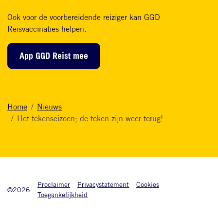
Ook voor de voorbereidende reiziger kan GGD
Reisvaccinaties helpen.
App GGD Reist mee
Home
Nieuws
Het tekenseizoen; de teken zijn weer terug!
Onderkant footer
Proclaimer
Privacystatement
Cookies
©2026
Toegankelijkheid