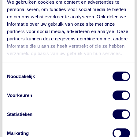
We gebruiken cookies om content en advertenties te
NederlandWereldwijd - Ministerie
personaliseren, om functies voor social media te bieden
en om ons websiteverkeer te analyseren. Ook delen we
van Buitenlandse Zaken
informatie over uw gebruik van onze site met onze
partners voor social media, adverteren en analyse. Deze
Reisadvies Antigua en Barbuda
partners kunnen deze gegevens combineren met andere
informatie die u aan ze heeft verstrekt of die ze hebben
Criminaliteit
verzameld op basis van uw gebruik van hun services.
Let op waar je op klikt.
Natuurgeweld
Toestemmingsselectie
Wil je bij de GGD een afspraak maken
Noodzakelijk
voor je reis? Onze website begint met
Wat kan ik doen in een
https://www.ggdreisvaccinaties.nl/...
noodsituatie?
Voorkeuren
Dé reizigerswebsite van 24
samenwerkende GGD'en in Nederland.
Bron:
NederlandWereldwijd reisadvies
| Laatst gewijzigd
Andere aanbieders van vaccins
Statistieken
op: 18-03-2026
| Nog steeds geldig op: 27-05-2026
adverteren met de letters 'GGD' in
advertenties. Dat is niet van de GGD. Let
op waar je op klikt.
Marketing