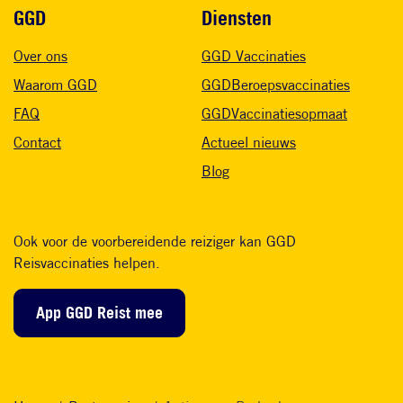
Voet
GGD
Diensten
Over ons
GGD Vaccinaties
Waarom GGD
GGDBeroepsvaccinaties
FAQ
GGDVaccinatiesopmaat
Contact
Actueel nieuws
Blog
Ook voor de voorbereidende reiziger kan GGD
Reisvaccinaties helpen.
App GGD Reist mee