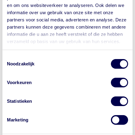
en om ons websiteverkeer te analyseren. Ook delen we
Terrorisme
informatie over uw gebruik van onze site met onze
partners voor social media, adverteren en analyse. Deze
Criminaliteit
partners kunnen deze gegevens combineren met andere
informatie die u aan ze heeft verstrekt of die ze hebben
verzameld op basis van uw gebruik van hun services.
Natuurgeweld
Let op waar je op klikt.
Toestemmingsselectie
Demonstraties
Wil je bij de GGD een afspraak maken
Noodzakelijk
voor je reis? Onze website begint met
Wat kan ik doen in een
https://www.ggdreisvaccinaties.nl/...
noodsituatie?
Voorkeuren
Dé reizigerswebsite van 24
samenwerkende GGD'en in Nederland.
Andere aanbieders van vaccins
Bron:
NederlandWereldwijd reisadvies
| Laatst gewijzigd
Statistieken
adverteren met de letters 'GGD' in
op: 29-04-2026
| Nog steeds geldig op: 27-05-2026
advertenties. Dat is niet van de GGD. Let
op waar je op klikt.
Marketing
Veel gestelde vragen over reizen naar