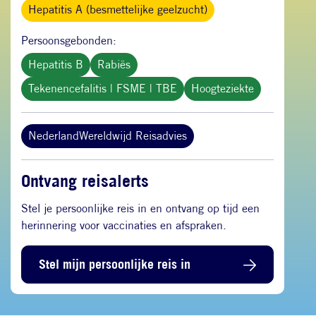
Hepatitis A (besmettelijke geelzucht)
Persoonsgebonden:
Hepatitis B
Rabiës
Tekenencefalitis | FSME | TBE
Hoogteziekte
NederlandWereldwijd Reisadvies
Ontvang reisalerts
Stel je persoonlijke reis in en ontvang op tijd een
herinnering voor vaccinaties en afspraken.
Stel mijn persoonlijke reis in