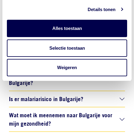
Bulgarije
Details tonen
Hieronder vind je antwoorden op de meest gestelde
vragen over vaccinaties en gezondheidsadviezen voor
Alles toestaan
Bulgarije.
Selectie toestaan
Welke vaccinaties zijn verplicht voor
Bulgarije?
Weigeren
Welke vaccinaties worden aanbevolen voor
Bulgarije?
Is er malariarisico in Bulgarije?
Wat moet ik meenemen naar Bulgarije voor
mijn gezondheid?