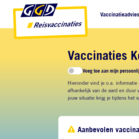
Direct naar inhoud
Direct naar hoofdnavigatie
Direct naar zoekfunctie
Hoofdnavigatie
Vaccinatieadvie
Vaccinaties K
Voeg toe aan mijn persoonlij
Hieronder vind je o.a. informatie
afhankelijk van de aard en duur v
jouw situatie krijg je tijdens het 
Aanbevolen vaccina