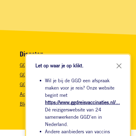
Diensten
GGD Vaccinaties
Let op waar je op klikt.
GGDBeroepsvaccinaties
Wil je bij de GGD een afspraak
GGDVaccinatiesopmaat
maken voor je reis? Onze website
Actueel nieuws
begint met
https://www.ggdreisvaccinaties.nl/...
Blog
Dé reizigerswebsite van 24
samenwerkende GGD'en in
Nederland.
Andere aanbieders van vaccins