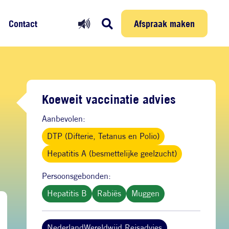
Prikmelder
Persoonlijke reis
Afspraak maken
Afspraak maken
Contact
Koeweit vaccinatie advies
Aanbevolen:
DTP (Difterie, Tetanus en Polio)
Hepatitis A (besmettelijke geelzucht)
Persoonsgebonden:
Hepatitis B
Rabiës
Muggen
NederlandWereldwijd Reisadvies