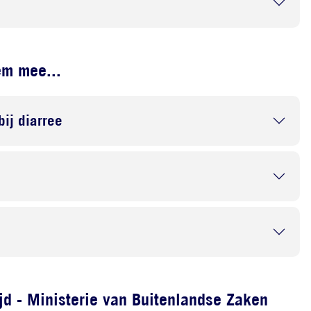
em mee...
bij diarree
d - Ministerie van Buitenlandse Zaken