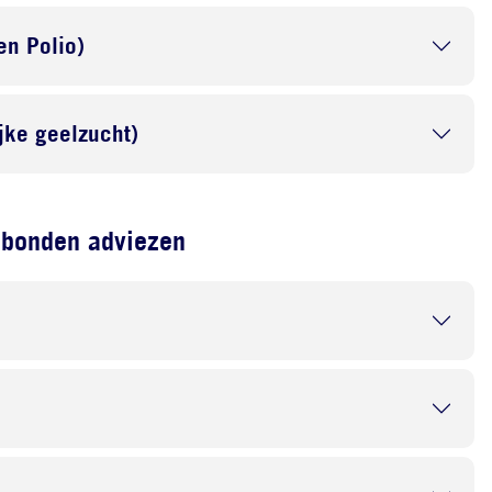
en Polio)
ijke geelzucht)
ebonden adviezen