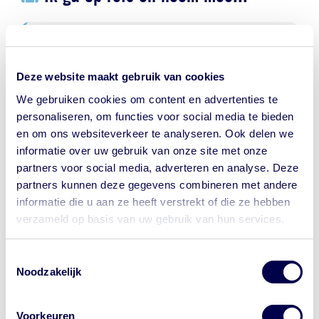
ORS, tegen uitdroging bij diarree
Insectenwering
Deze website maakt gebruik van cookies
We gebruiken cookies om content en advertenties te
Stopmiddel bij diarree
personaliseren, om functies voor social media te bieden
en om ons websiteverkeer te analyseren. Ook delen we
informatie over uw gebruik van onze site met onze
partners voor social media, adverteren en analyse. Deze
NederlandWereldwijd - Ministerie
partners kunnen deze gegevens combineren met andere
van Buitenlandse Zaken
informatie die u aan ze heeft verstrekt of die ze hebben
verzameld op basis van uw gebruik van hun services.
Reisadvies Mauritius
Let op waar je op klikt.
Toestemmingsselectie
Wil je bij de GGD een afspraak maken
Actueel
Noodzakelijk
voor je reis? Onze website begint met
https://www.ggdreisvaccinaties.nl/...
Criminaliteit
Voorkeuren
Dé reizigerswebsite van 24