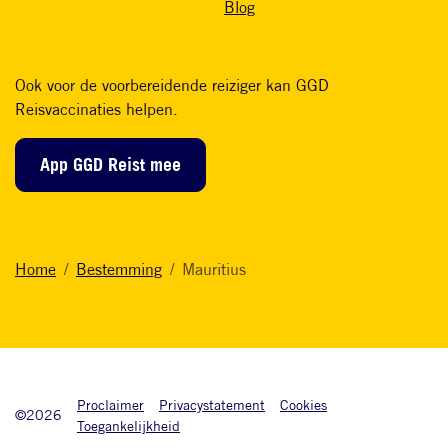
Blog
Ook voor de voorbereidende reiziger kan GGD
Reisvaccinaties helpen.
App GGD Reist mee
Home
Bestemming
Mauritius
Onderkant footer
Proclaimer
Privacystatement
Cookies
©2026
Toegankelijkheid