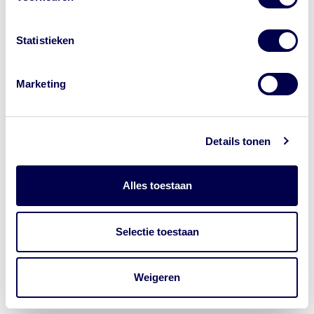
samenwerkende GGD'en in Nederland.
Natuurgeweld
Andere aanbieders van vaccins
Statistieken
adverteren met de letters 'GGD' in
advertenties. Dat is niet van de GGD. Let
Wat kan ik doen in een
op waar je op klikt.
noodsituatie?
Marketing
Bron:
NederlandWereldwijd reisadvies
| Laatst gewijzigd
op: 24-07-2026
| Nog steeds geldig op: 24-07-2026
Details tonen
Alles toestaan
Veel gestelde vragen over reizen naar
Mauritius
Selectie toestaan
Hieronder vind je antwoorden op de meest gestelde
vragen over vaccinaties en gezondheidsadviezen voor
Weigeren
Mauritius.