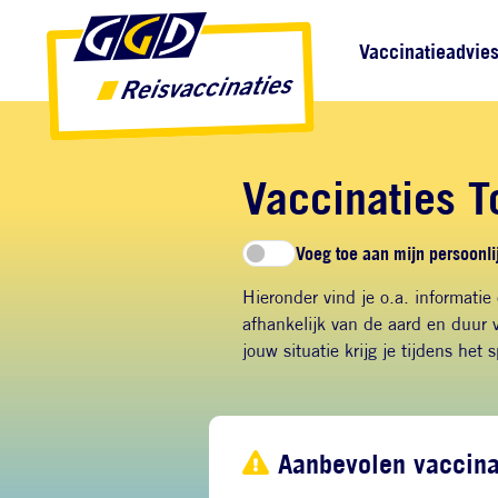
Direct naar inhoud
Direct naar hoofdnavigatie
Direct naar zoekfunctie
Hoofdnavigatie
Vaccinatieadvie
Vaccinaties T
Voeg toe aan mijn persoonlij
Hieronder vind je o.a. informatie
afhankelijk van de aard en duur v
jouw situatie krijg je tijdens het 
Aanbevolen vaccina