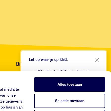
Let op waar je op klikt.
Diensten
Wil je bij de GGD een afspraak
GGD Vaccinaties
maken voor je reis? Onze website
GGDBeroepsvaccinaties
begint met
Alles toestaan
GGDVaccinatiesopmaat
https://www.ggdreisvaccinaties.nl/...
al media te
Dé reizigerswebsite van 24
 van onze
Actueel nieuws
Selectie toestaan
samenwerkende GGD'en in
deze gegevens
Blog
Nederland.
 op basis van