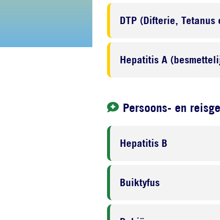
DTP (Difterie, Tetanus 
Hepatitis A (besmettel
Persoons- en reisg
Hepatitis B
Buiktyfus