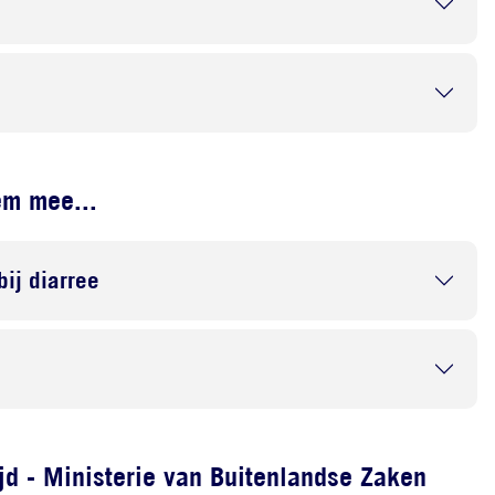
em mee...
bij diarree
d - Ministerie van Buitenlandse Zaken