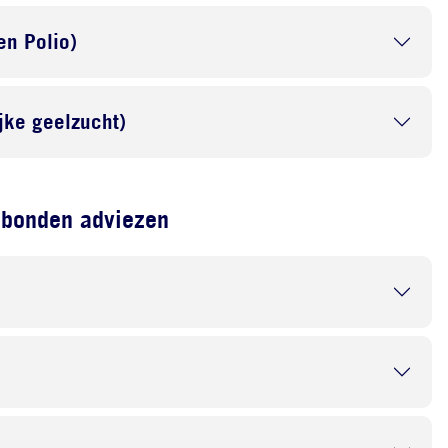
en Polio)
ijke geelzucht)
ebonden adviezen