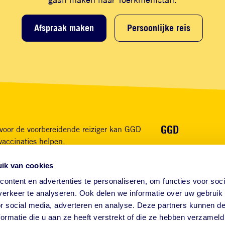
Afspraak maken
Persoonlijke reis
Voet
GGD
voor de voorbereidende reiziger kan GGD
vaccinaties helpen.
Over ons
Waarom GGD
ik van cookies
App GGD Reist mee
FAQ
ontent en advertenties te personaliseren, om functies voor soci
erkeer te analyseren. Ook delen we informatie over uw gebruik
Contact
or social media, adverteren en analyse. Deze partners kunnen 
ormatie die u aan ze heeft verstrekt of die ze hebben verzameld