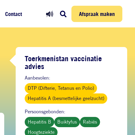
Prikmelder
Persoonlijke reis
Afspraak maken
Afspraak maken
Contact
Toerkmenistan vaccinatie
advies
Aanbevolen:
DTP (Difterie, Tetanus en Polio)
Hepatitis A (besmettelijke geelzucht)
Persoonsgebonden:
Hepatitis B
Buiktyfus
Rabiës
Hoogteziekte