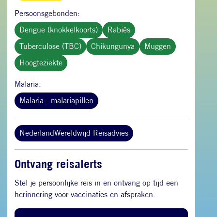
Persoonsgebonden:
Dengue (knokkelkoorts)
Rabiës
Tuberculose (TBC)
Chikungunya
Muggen
Hoogteziekte
Malaria:
Malaria - malariapillen
NederlandWereldwijd Reisadvies
Ontvang reisalerts
Stel je persoonlijke reis in en ontvang op tijd een
herinnering voor vaccinaties en afspraken.