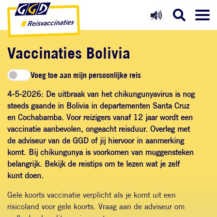
Direct naar inhoud
Direct naar hoofdnavigatie
Direct naar zoekfunctie
Vaccinaties Bolivia
Voeg toe aan mijn persoonlijke reis
4-5-2026:
De
uitbraak van het chikungunyavirus is nog
steeds gaande in Bolivia in departementen Santa Cruz
en Cochabamba. Voor reizigers vanaf 12 jaar wordt een
vaccinatie aanbevolen, ongeacht reisduur.
Overleg met
de adviseur van de GGD of jij hiervoor in aanmerking
komt. Bij chikungunya is voorkomen van muggensteken
belangrijk. Bekijk
de reistips
om te lezen wat je zelf
kunt doen.
Gele koorts vaccinatie verplicht als
je
komt uit een
risicoland voor gele koorts. Vraag aan de adviseur om