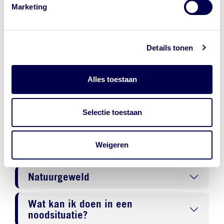
op waar je op klikt.
Marketing
NederlandWereldwijd - Ministerie
van Buitenlandse Zaken
Details tonen
Reisadvies Bolivia
Alles toestaan
Actueel
Selectie toestaan
Regionale risico’s
Weigeren
Criminaliteit
Natuurgeweld
Wat kan ik doen in een
noodsituatie?