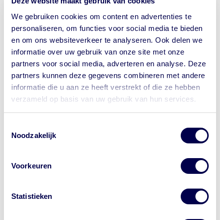
Deze website maakt gebruik van cookies
We gebruiken cookies om content en advertenties te
Malaria - malariapillen
personaliseren, om functies voor social media te bieden
en om ons websiteverkeer te analyseren. Ook delen we
informatie over uw gebruik van onze site met onze
partners voor social media, adverteren en analyse. Deze
Ik ga op reis en neem mee...
partners kunnen deze gegevens combineren met andere
informatie die u aan ze heeft verstrekt of die ze hebben
ORS, tegen uitdroging bij diarree
verzameld op basis van uw gebruik van hun services.
Let op waar je op klikt.
Insectenwering
Toestemmingsselectie
Wil je bij de GGD een afspraak maken
Noodzakelijk
voor je reis? Onze website begint met
Stopmiddel bij diarree
https://www.ggdreisvaccinaties.nl/...
Voorkeuren
Dé reizigerswebsite van 24
Thermometer
samenwerkende GGD'en in Nederland.
Andere aanbieders van vaccins
Statistieken
adverteren met de letters 'GGD' in
Klamboe
advertenties. Dat is niet van de GGD. Let