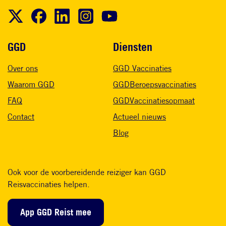
Voet
GGD
Diensten
Over ons
GGD Vaccinaties
Waarom GGD
GGDBeroepsvaccinaties
FAQ
GGDVaccinatiesopmaat
Contact
Actueel nieuws
Blog
Ook voor de voorbereidende reiziger kan GGD
Reisvaccinaties helpen.
App GGD Reist mee