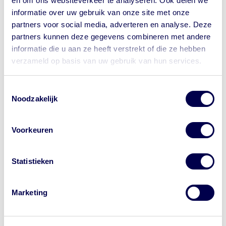
en om ons websiteverkeer te analyseren. Ook delen we
Stopmiddel bij diarree
informatie over uw gebruik van onze site met onze
partners voor social media, adverteren en analyse. Deze
Thermometer
partners kunnen deze gegevens combineren met andere
informatie die u aan ze heeft verstrekt of die ze hebben
verzameld op basis van uw gebruik van hun services.
Klamboe
Let op waar je op klikt.
Toestemmingsselectie
Wil je bij de GGD een afspraak maken
Noodzakelijk
NederlandWereldwijd - Ministerie
voor je reis? Onze website begint met
van Buitenlandse Zaken
https://www.ggdreisvaccinaties.nl/...
Voorkeuren
Dé reizigerswebsite van 24
samenwerkende GGD'en in Nederland.
Reisadvies Frankrijk
Andere aanbieders van vaccins
Statistieken
adverteren met de letters 'GGD' in
Actueel
advertenties. Dat is niet van de GGD. Let
op waar je op klikt.
Marketing
Terrorisme