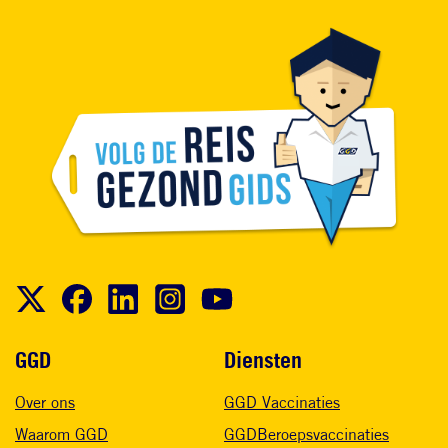
Voet
GGD
Diensten
Over ons
GGD Vaccinaties
Waarom GGD
GGDBeroepsvaccinaties