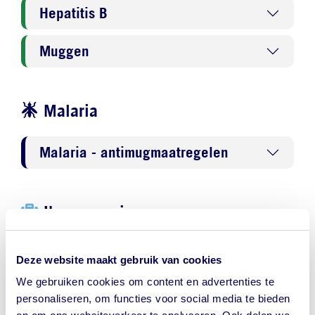
Hepatitis B
Muggen
Malaria
Malaria - antimugmaatregelen
Ik ga op reis en neem mee...
ORS, tegen uitdroging bij diarree
Deze website maakt gebruik van cookies
We gebruiken cookies om content en advertenties te
Insectenwering
personaliseren, om functies voor social media te bieden