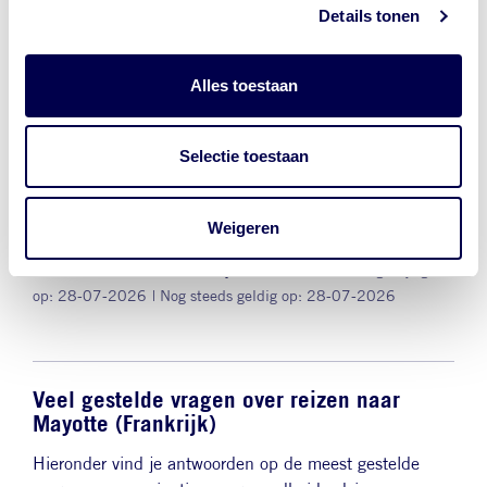
Criminaliteit
Details tonen
Natuurgeweld
Alles toestaan
Demonstraties
Selectie toestaan
Wat kan ik doen in een
noodsituatie?
Weigeren
Bron:
NederlandWereldwijd reisadvies
| Laatst gewijzigd
op: 28-07-2026
| Nog steeds geldig op: 28-07-2026
Veel gestelde vragen over reizen naar
Mayotte (Frankrijk)
Hieronder vind je antwoorden op de meest gestelde