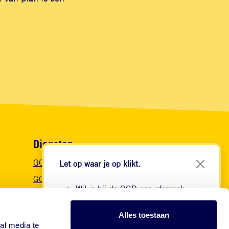
Diensten
GGD Vaccinaties
Let op waar je op klikt.
GGDBeroepsvaccinaties
Wil je bij de GGD een afspraak
GGDVaccinatiesopmaat
maken voor je reis? Onze website
Actueel nieuws
begint met
Alles toestaan
https://www.ggdreisvaccinaties.nl/...
al media te
Blog