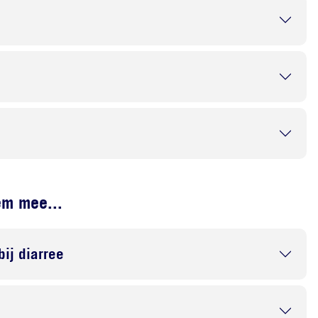
em mee...
bij diarree