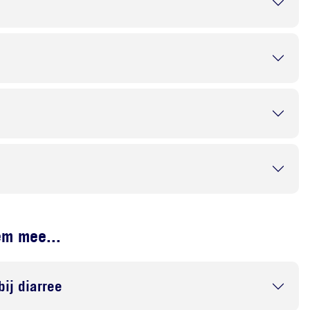
em mee...
bij diarree