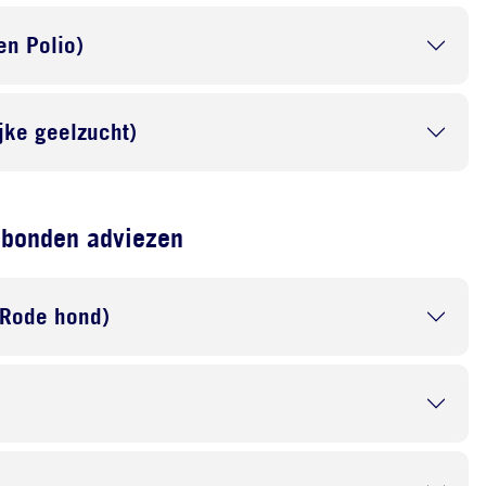
en Polio)
ijke geelzucht)
ebonden adviezen
 Rode hond)