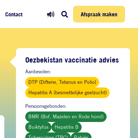
Prikmelder
Persoonlijke reis
Afspraak maken
Afspraak maken
Contact
Oezbekistan vaccinatie advies
Aanbevolen:
DTP (Difterie, Tetanus en Polio)
Hepatitis A (besmettelijke geelzucht)
Persoonsgebonden:
BMR (Bof, Mazelen en Rode hond)
Buiktyfus
Hepatitis B
Tuberculose (TBC)
Rabiës