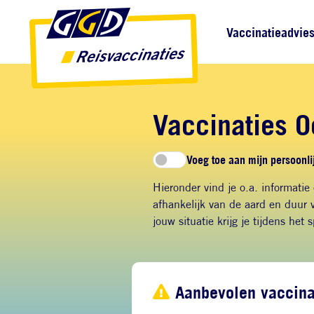
Direct naar inhoud
Direct naar hoofdnavigatie
Direct naar zoekfunctie
Hoofdnavigatie
Vaccinatieadvie
Vaccinaties O
Voeg toe aan mijn persoonlij
Hieronder vind je o.a. informatie
afhankelijk van de aard en duur v
jouw situatie krijg je tijdens het 
Aanbevolen vaccina