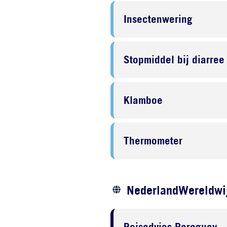
Insectenwering
Stopmiddel bij diarree
Klamboe
Thermometer
NederlandWereldwij
Reisadvies Paraguay