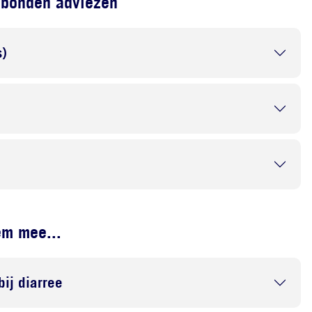
ebonden adviezen
)
em mee...
bij diarree