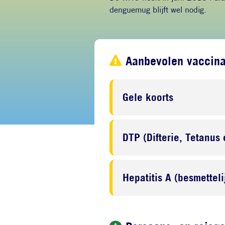
denguemug blijft wel nodig.
Aanbevolen vaccina
Gele koorts
DTP (Difterie, Tetanus 
Hepatitis A (besmettel