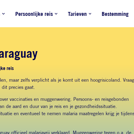
s
Persoonlijke reis
Tarieven
Bestemming
Paraguay
ke reis
en, maar zelfs verplicht als je komt uit een hoogrisicoland.
Vraa
dit precies gaat.
e over vaccinaties en muggenwering. Persoons- en reisgebonden
van de aard en duur van je reis en je gezondheidssituatie.
ituatie en eventueel te nemen malaria maatregelen krijg je tijden
ay officieel malariavrij verklaard. Muggenwering tegen o.a. de