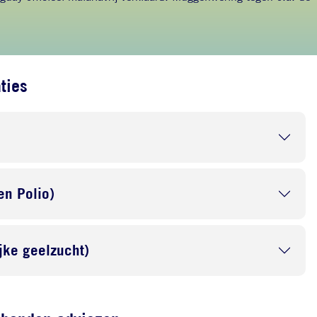
ties
en Polio)
ijke geelzucht)