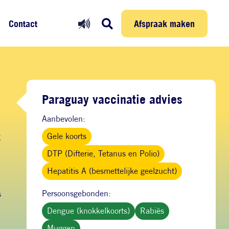
Prikmelder
Persoonlijke reis
Afspraak maken
Afspraak maken
Contact
Paraguay vaccinatie advies
Aanbevolen:
Gele koorts
g
DTP (Difterie, Tetanus en Polio)
Hepatitis A (besmettelijke geelzucht)
Persoonsgebonden:
s
Dengue (knokkelkoorts)
Rabiës
Muggen