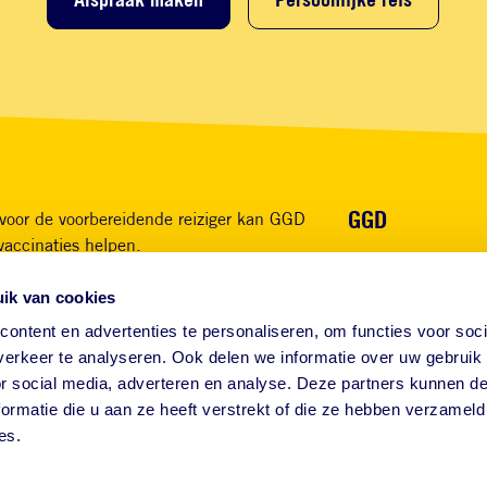
Voet
GGD
voor de voorbereidende reiziger kan GGD
vaccinaties helpen.
Over ons
Waarom GGD
ik van cookies
App GGD Reist mee
FAQ
ontent en advertenties te personaliseren, om functies voor soci
erkeer te analyseren. Ook delen we informatie over uw gebruik
Contact
or social media, adverteren en analyse. Deze partners kunnen 
ormatie die u aan ze heeft verstrekt of die ze hebben verzameld
es.