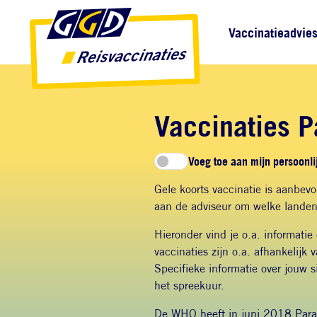
Direct naar inhoud
Direct naar hoofdnavigatie
Direct naar zoekfunctie
Hoofdnavigatie
Vaccinatieadvie
Vaccinaties 
Voeg toe aan mijn persoonlij
Gele koorts vaccinatie is aanbevol
aan de adviseur om welke landen 
Hieronder vind je o.a. informati
vaccinaties zijn o.a. afhankelijk 
Specifieke informatie over jouw s
het spreekuur.
De WHO heeft in juni 2018 Paragu