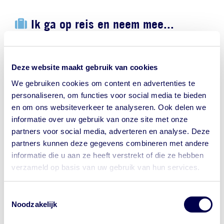
Ik ga op reis en neem mee...
ORS, tegen uitdroging bij diarree
Deze website maakt gebruik van cookies
Stopmiddel bij diarree
We gebruiken cookies om content en advertenties te
personaliseren, om functies voor social media te bieden
Insectenwering
en om ons websiteverkeer te analyseren. Ook delen we
informatie over uw gebruik van onze site met onze
partners voor social media, adverteren en analyse. Deze
partners kunnen deze gegevens combineren met andere
NederlandWereldwijd - Ministerie
informatie die u aan ze heeft verstrekt of die ze hebben
van Buitenlandse Zaken
verzameld op basis van uw gebruik van hun services.
Let op waar je op klikt.
Reisadvies Seychellen
Toestemmingsselectie
Wil je bij de GGD een afspraak maken
Noodzakelijk
voor je reis? Onze website begint met
Actueel