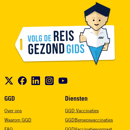
Voet
GGD
Diensten
Over ons
GGD Vaccinaties
Waarom GGD
GGDBeroepsvaccinaties
FAQ
GGDVaccinatiesopmaat