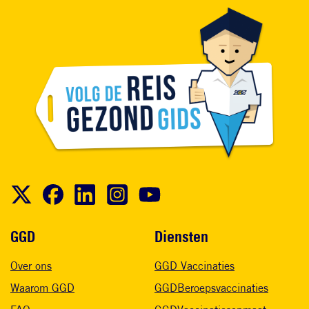
Voet
GGD
Diensten
Over ons
GGD Vaccinaties
Waarom GGD
GGDBeroepsvaccinaties