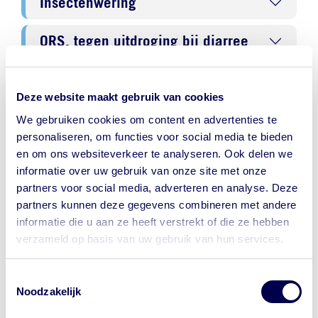
Insectenwering
ORS, tegen uitdroging bij diarree
Stopmiddel bij diarree
Deze website maakt gebruik van cookies
Klamboe
We gebruiken cookies om content en advertenties te
personaliseren, om functies voor social media te bieden
en om ons websiteverkeer te analyseren. Ook delen we
informatie over uw gebruik van onze site met onze
NederlandWereldwijd - Ministerie
partners voor social media, adverteren en analyse. Deze
van Buitenlandse Zaken
partners kunnen deze gegevens combineren met andere
informatie die u aan ze heeft verstrekt of die ze hebben
Reisadvies Zuid-Korea
verzameld op basis van uw gebruik van hun services.
Let op waar je op klikt.
Regionale risico's
Toestemmingsselectie
Wil je bij de GGD een afspraak maken
Noodzakelijk
voor je reis? Onze website begint met
Terrorisme