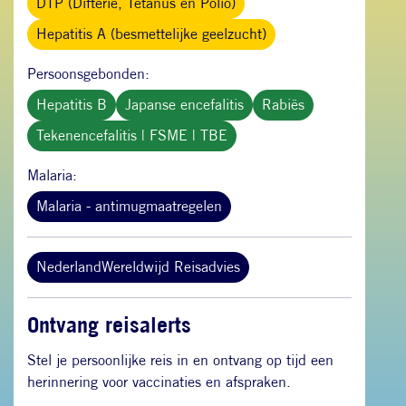
DTP (Difterie, Tetanus en Polio)
Hepatitis A (besmettelijke geelzucht)
Persoonsgebonden:
Hepatitis B
Japanse encefalitis
Rabiës
Tekenencefalitis | FSME | TBE
Malaria:
Malaria - antimugmaatregelen
NederlandWereldwijd Reisadvies
Ontvang reisalerts
Stel je persoonlijke reis in en ontvang op tijd een
herinnering voor vaccinaties en afspraken.