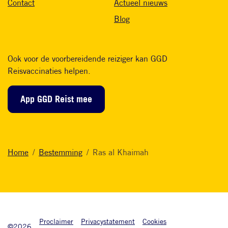
Contact
Actueel nieuws
Blog
Ook voor de voorbereidende reiziger kan GGD
Reisvaccinaties helpen.
App GGD Reist mee
Home
Bestemming
Ras al Khaimah
Onderkant footer
Proclaimer
Privacystatement
Cookies
©2026