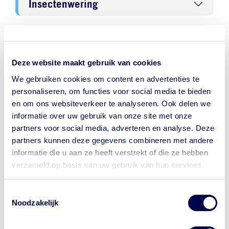
Insectenwering
NederlandWereldwijd - Ministerie
van Buitenlandse Zaken
Deze website maakt gebruik van cookies
We gebruiken cookies om content en advertenties te
Reisadvies Verenigde Arabische
personaliseren, om functies voor social media te bieden
Emiraten
en om ons websiteverkeer te analyseren. Ook delen we
informatie over uw gebruik van onze site met onze
Actueel
partners voor social media, adverteren en analyse. Deze
partners kunnen deze gegevens combineren met andere
informatie die u aan ze heeft verstrekt of die ze hebben
Regionale risico’s
verzameld op basis van uw gebruik van hun services.
Let op waar je op klikt.
Terrorisme
Toestemmingsselectie
Wil je bij de GGD een afspraak maken
Noodzakelijk
Criminaliteit
voor je reis? Onze website begint met
https://www.ggdreisvaccinaties.nl/...