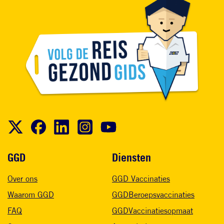
Voet
GGD
Diensten
Over ons
GGD Vaccinaties
Waarom GGD
GGDBeroepsvaccinaties
FAQ
GGDVaccinatiesopmaat