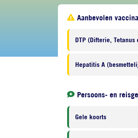
Aanbevolen vaccina
DTP (Difterie, Tetanus 
Hepatitis A (besmettel
Persoons- en reisg
Gele koorts