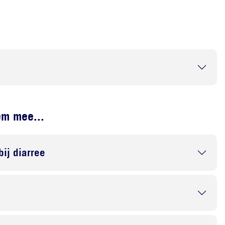
n
em mee...
bij diarree