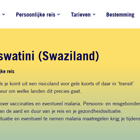
s
Persoonlijke reis
Tarieven
Bestemming
swatini (Swaziland)
ke reis
s je komt uit een risicoland voor gele koorts of daar in 'transit'
eur om welke landen dit precies gaat.
 over vaccinaties en eventueel malaria. Persoons- en reisgebonde
van de aard en duur van je reis en je gezondheidssituatie.
ituatie en eventueel te nemen malaria maatregelen krijg je tijden