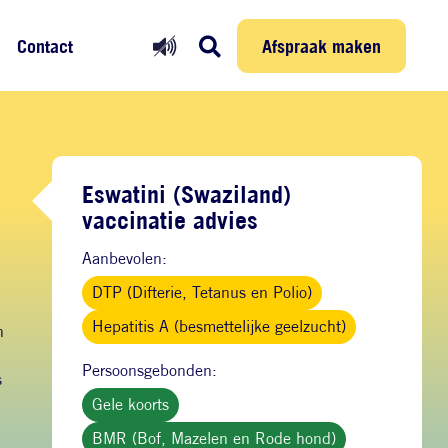
Prikmelder
Persoonlijke reis
Afspraak maken
Afspraak maken
Contact
Eswatini (Swaziland)
vaccinatie advies
Aanbevolen:
DTP (Difterie, Tetanus en Polio)
Hepatitis A (besmettelijke geelzucht)
n
Persoonsgebonden:
s
Gele koorts
BMR (Bof, Mazelen en Rode hond)