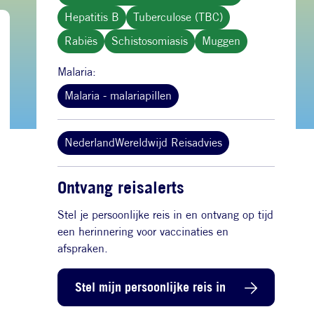
Hepatitis B
Tuberculose (TBC)
Rabiës
Schistosomiasis
Muggen
Malaria:
Malaria - malariapillen
NederlandWereldwijd Reisadvies
Ontvang reisalerts
Stel je persoonlijke reis in en ontvang op tijd
een herinnering voor vaccinaties en
afspraken.
Stel mijn persoonlijke reis in