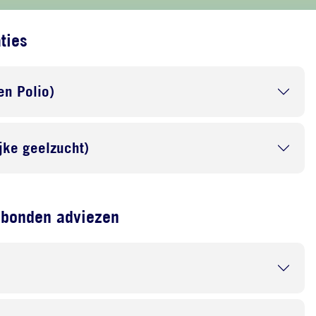
ties
en Polio)
ijke geelzucht)
ebonden adviezen