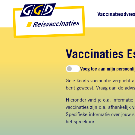
Direct naar inhoud
Direct naar hoofdnavigatie
Direct naar zoekfunctie
Hoofdnavigatie
Vaccinatieadvie
Vaccinaties E
Voeg toe aan mijn persoonlij
Gele koorts vaccinatie verplicht al
bent geweest. Vraag aan de advis
Hieronder vind je o.a. informatie
vaccinaties zijn o.a. afhankelijk 
Specifieke informatie over jouw s
het spreekuur.