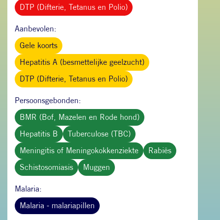
DTP (Difterie, Tetanus en Polio)
Aanbevolen:
Gele koorts
Hepatitis A (besmettelijke geelzucht)
DTP (Difterie, Tetanus en Polio)
Persoonsgebonden:
BMR (Bof, Mazelen en Rode hond)
Hepatitis B
Tuberculose (TBC)
Meningitis of Meningokokkenziekte
Rabiës
Schistosomiasis
Muggen
Malaria:
Malaria - malariapillen