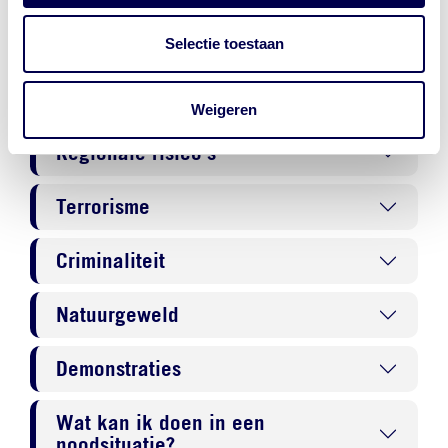
Reisadvies Guinee
Selectie toestaan
Actueel
Weigeren
Regionale risico's
Terrorisme
Criminaliteit
Natuurgeweld
Demonstraties
Wat kan ik doen in een
noodsituatie?