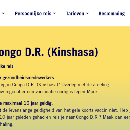
s
Persoonlijke reis
Tarieven
Bestemming
ongo D.R. (Kinshasa)
ke reis
or gezondheidsmedewerkers
org in Congo D.R. (Kinshasa)? Overleg met de afdeling
w regio of er een vaccinatie nodig is tegen Mpox.
e maximaal 10 jaar geldig.
de levenslange geldigheid van het gele koorts vaccin niet. Heb j
 10 jaar geleden gehad en reis je naar Congo D.R ? Maak dan ee
rhaling.