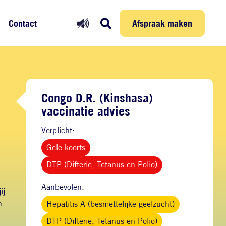
Prikmelder
Persoonlijke reis
Afspraak maken
Afspraak maken
Contact
Congo D.R. (Kinshasa)
vaccinatie advies
Verplicht:
Gele koorts
DTP (Difterie, Tetanus en Polio)
Aanbevolen:
ij
n
Hepatitis A (besmettelijke geelzucht)
DTP (Difterie, Tetanus en Polio)