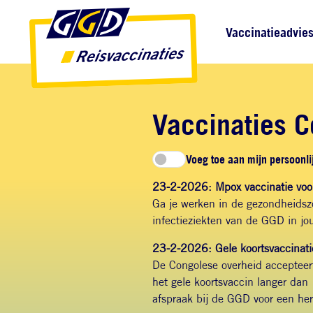
Direct naar inhoud
Direct naar hoofdnavigatie
Direct naar zoekfunctie
Hoofdnavigatie
Vaccinatieadvie
Vaccinaties C
Voeg toe aan mijn persoonlij
23-2-2026: Mpox vaccinatie vo
Ga je werken in de gezondheidsz
infectieziekten van de GGD in jou
23-2-2026: Gele koortsvaccinati
De Congolese overheid accepteert 
het gele koortsvaccin langer dan
afspraak bij de GGD voor een he