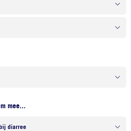
n
em mee...
bij diarree