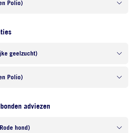
en Polio)
ties
ijke geelzucht)
en Polio)
ebonden adviezen
 Rode hond)