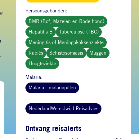
Persoonsgebonden:
er
BMR (Bof, Mazelen en Rode hond)
Hepatitis B
Tuberculose (TBC)
n
Meningitis of Meningokokkenziekte
Rabiës
Schistosomiasis
Muggen
s
Hoogteziekte
Malaria:
Malaria - malariapillen
NederlandWereldwijd Reisadvies
Ontvang reisalerts